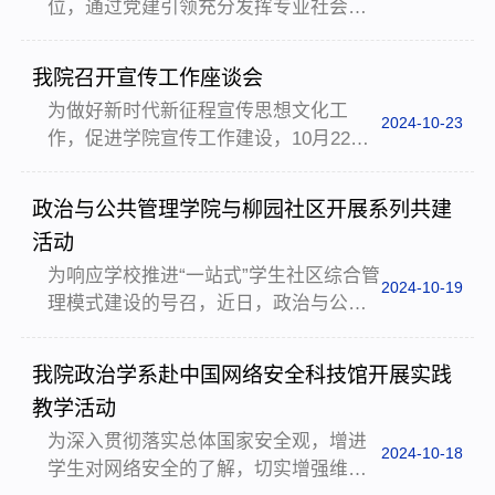
位，通过党建引领充分发挥专业社会工
作系党支部书记蒋美华、系主任黄冠分
作在社会服务中的优势，10月26日，我
别领读了11月5日-6日的中央社会工作会
院社会工作系教工党支部与学生党支部
议精神以及习近平总书记关于社会工作
我院召开宣传工作座谈会
联合组织了困境儿童公益助学研学活
的重要指示。随后，与会人员结合会议
为做好新时代新征程宣传思想文化工
动。通过让孩子们体验丰富的校园生
和指示精神，就社会工...
2024-10-23
作，促进学院宣传工作建设，10月22日
活，感受大学浓郁的文化氛围，帮助其
上午，我院于院办三楼评估室召开宣传
拓宽视野、培养兴趣并提升自我价值。
工作座谈会。我院党委书记于建军，党
社会工作系党支部公益助学研学营活动
政治与公共管理学院与柳园社区开展系列共建
委副处级组织员王高阳，学生工作办公
在学院党委书记于建军的热情致辞中拉
活动
室主任刘烨，团委副书记徐轶轶，研究
开序幕，于书记对参与活动的儿童及家
为响应学校推进“一站式”学生社区综合管
生辅导员孙冰清，22级本科生辅导员张
长表示热烈欢迎，强调了郑...
2024-10-19
理模式建设的号召，近日，政治与公共
福路出席会议，院团委青年传媒中心负
管理学院与柳园社区开展系列共建活
责同学和研究生新媒体宣传部负责同学
动。围绕“学生工作”与“人才培养”两大主
共同参加。座谈会上，于建军书记强
我院政治学系赴中国网络安全科技馆开展实践
题，政管院创新工作形式和内容，将育
调，思想宣传领域是学院发展的重要阵
教学活动
人力量和资源整合下沉到学生社区，以
地，对学院发展和社会影响力...
为深入贯彻落实总体国家安全观，增进
学生为核心，为学生办实事。集思广
2024-10-18
学生对网络安全的了解，切实增强维护
益，共谋发展。10月9日，政治与公共管