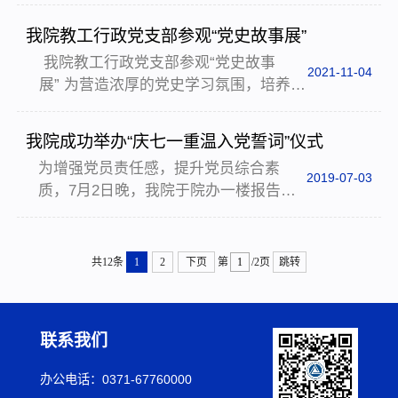
巡察组组长白付理同志的带领下，到政
例》”专题讲座。讲座由学院党委书记于
治与公共管理学院党委开展第三轮巡察
建军主持，学院正处级巡察专员、正处
我院教工行政党支部参观“党史故事展”
整改现场评估。学院党政领导班子成
级组织员焦世君，党委副书记、纪委书
我院教工行政党支部参观“党史故事
员、党委委员、党支部书记、学科负责
记陈文新，党委副书...
2021-11-04
展” 为营造浓厚的党史学习氛围，培养师
人、教授委员会委员、民主党派代表和
生爱党、爱国、爱校情怀，我院教工行
师生代表等共73人参加现场评估会，学
政党支部组织支部全体党员群众，于11
院党委副书记刘娟主持会议。会议伊
我院成功举办“庆七一重温入党誓词”仪式
月3日参观校史馆北侧的“红色文物中的
始，刘娟同志向与会人员介绍出席本次
为增强党员责任感，提升党员综合素
党 史故事展览”。这个展览，由 100 块
现场会的评估组成员，并代表学院班子
2019-07-03
质，7月2日晚，我院于院办一楼报告厅
红色文物故事展板组成，展示了 100 个
和全体师生对现场评估组各位...
举办了“庆七一重温入党誓词”仪式。我院
具有代表性、典型性的红色故事，这些
团委书记桂玲玲、2016级辅导员赵鸽、
红色故事是对革命精神及其时代价值的
2017级辅导员刘烨、2017级辅导员张
阐释，也是给中国共产党百年华诞的献
共12条
1
2
下页
第
/2页
跳转
策、2018级辅导员高昕出席了仪式。多
礼。支部党员群众认真参观了每一幅展
位老党员代表和51名新发展党员参加了
板，上了一堂印象...
仪式。伴随着《国际歌》庄严的歌声，
联系我们
预备党员和新老党员代表依次进行发
言。新老党员们严肃认真而又铿锵有力
办公电话：0371-67760000
的发言流露出了他们对党坚定的信念和