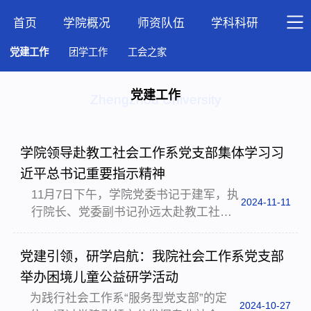
首页
学院概况
师资队伍
学科科研
人才
党建工作
团学工作
工会之家
党建工作
Zhengzhou University
学院领导赴教工社会工作系党支部集体学习习
近平总书记重要指示精神
11月7日下午，学院党委书记于建军，执
2024-11-11
行院长、党委副书记孙远太赴教工社会
工作系党支部参与支部活动，与全系教
职工共同学习习近平总书记关于社会工
党建引领，研学启航：我院社会工作系党支部
作的重要指示精神，社会工作系党支部
举办困境儿童公益研学活动
书记蒋美华主持会议，社会工作系全体
为践行社会工作系“服务型党支部”的定
教师参加集体学习。会议伊始，社会工
2024-10-27