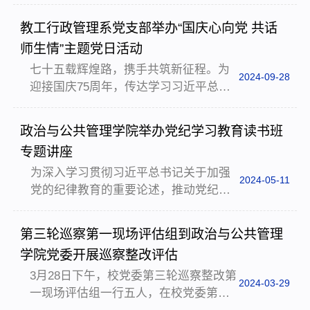
国家安全的意识，培育文明网络素养，
理学院与柳园社区共建会暨学院班主任
提高学生将理论知识应用于实践的能
工作会在柳园社区二楼会议室召开。会
教工行政管理系党支部举办“国庆心向党 共话
力，10月17日下午，我院政治学系组织
议由政治与公共管理学院党委副书记刘
师生情”主题党日活动
本科生赴中国网络安全科技馆，开展主
娟主持。郑州大学...
七十五载辉煌路，携手共筑新征程。为
题为“网络安全始于心，安全网络践于行”
2024-09-28
迎接国庆75周年，传达学习习近平总书
的实践教学活动。我院党委副书记刘
记在全国教育大会上的重要讲话精神，
娟、副院长马润凡、党委副处级组织员
2024年9月27日下午，政治与公共管理学
及政治学系主任王高阳、政治学系党支
政治与公共管理学院举办党纪学习教育读书班
院教工行政管理系党支部在系教研室举
部书记解楠楠、2023级班主任赵娟娟老
专题讲座
办“国庆心向党 共话师生情”主题党日活
师和兼职辅导员张剑，以...
为深入学习贯彻习近平总书记关于加强
动。学院执行院长兼党委副书记孙远
2024-05-11
党的纪律教育的重要论述，推动党纪学
太、副院长丁辉侠、副院长刘兆鑫、副
习教育入脑入心、走深走实，按照学校
院长陈宁、系主任马静、党员教师及学
的部署安排，结合学院实际情况，2024
生代表20余人参加，系党支部书记李轲
第三轮巡察第一现场评估组到政治与公共管理
年5月9日下午，政治与公共管理学院邀
主持本次活动。活动伊始，孙院长高度
学院党委开展巡察整改评估
请校纪委、监察专员办公室正处级巡察
肯定教工行政管理系党...
3月28日下午，校党委第三轮巡察整改第
专员、正处级组织员李振伟老师作“学习
2024-03-29
一现场评估组一行五人，在校党委第一
贯彻新修订的《中国共产党纪律处分条