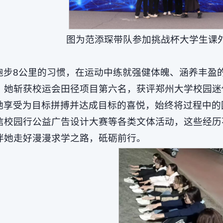
图为范添琛带队参加挑战杯大学生课
跑步8公里的习惯，在运动中练就强健体魄、涵养丰盈
，她斩获校运会田径项目第六名，获评郑州大学校园迷
她享受为目标拼搏并达成目标的喜悦，始终将过程中的
信校园行公益广告设计大赛等各类文体活动，这些经历
伴她走好漫漫求学之路，砥砺前行。