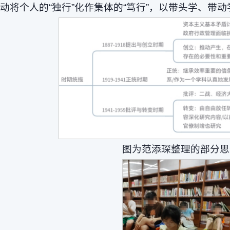
动将个人的“独行”化作集体的“笃行”，以带头学、带
图为范添琛整理的部分思