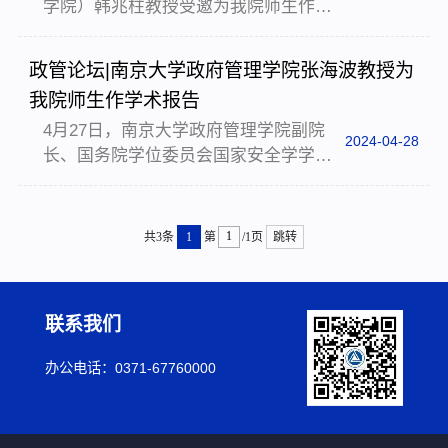
学院）韩兆柱教授受邀为我院师生作
党委书记于建军、院长高卫星、副院长
《新公共行政学发展的“三点一线”：明诺
丁辉侠、副院长陈宁与孙瑞教授进行座
布鲁克会议追踪与前探》专题学术报
谈交流。高卫星首先介绍了郑州大学政
政管论坛|南京大学政府管理学院张海波教授为
告。报告由我院副院长丁辉侠教授主
治与公共管理学院历史沿革、学科优势
我院师生作学术报告
持。 韩兆柱教授以新公共行政学发展的
以及国际交流合作情况...
4月27日，南京大学政府管理学院副院
“三点一线”为主题，聚焦于公共行政学研
2024-04-28
长、国务院学位委员会国家安全学学科
究发展史上极具重要意义的明诺布鲁克
评议组成员张海波教授应邀为我院师生
会议，对新公共行政学的演进趋势进行
作《构建应急管理学自主知识体系的探
了深入的分析探讨。其中，“三点”指三次
索与思考》专题学术报告。学院百余名
明诺布鲁克会议，“一线”指贯穿新公共行
共3条
1
第
/1页
跳转
师生参加此次报告会，会议由我院执行
政发展的主...
院长、党委副书记孙远太教授主持。报
告伊始，张海波教授从“加快构建中国自
联系我们
主的知识体系”以及“中国丰富的应急管理
实践”两个方面，深入剖析了构建应急管
办公电话：0371-67760000
理学自主知识体系的必要性和可行性。
然后张海波教授为...