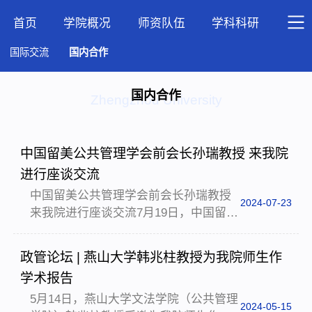
首页
学院概况
师资队伍
学科科研
人才
国际交流
国内合作
国内合作
Zhengzhou University
中国留美公共管理学会前会长孙瑞教授 来我院
进行座谈交流
中国留美公共管理学会前会长孙瑞教授
2024-07-23
来我院进行座谈交流7月19日，中国留美
公共管理学会（China-America
Association for Public Affairs, CAAPA）
政管论坛 | 燕山大学韩兆柱教授为我院师生作
前会长、美国加州州立大学多明戈斯山
学术报告
分校(California State University,
5月14日，燕山大学文法学院（公共管理
Dominguez Hills)孙瑞教授到访我院，院
2024-05-15