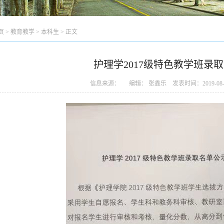
页
>
教育教学
>
本科生
> 正文
护理学2017级特色教学班录
信息来源： 编辑： 张鑫乐 发表时间：2019-08