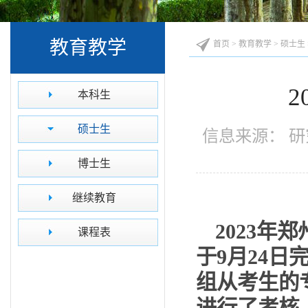
教育教学
首页
>
教育教学
>
硕士生
本科生
硕士生
信息来源： 研
博士生
继续教育
202
3
年郑
课程表
于
9
月
24
日
组从考生的