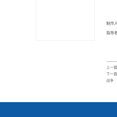
制作
指导
上一
下一
战争