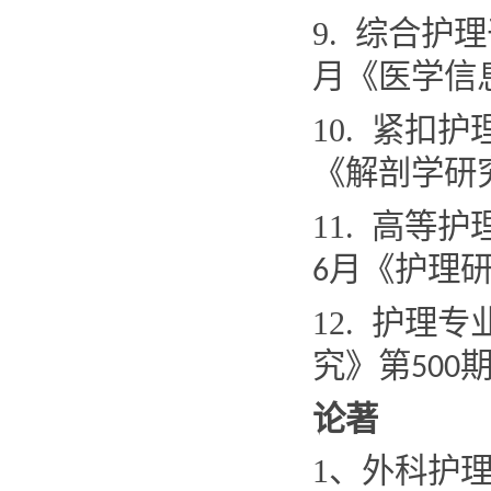
9.
综合护理
月《医学信
10.
紧扣护
《解剖学研
11.
高等护
月《护理
6
12.
护理专
究》第
500
论著
1
、外科护