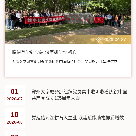
2026-04-27
联建互学强党建 汉字研学悟初心
为深入学习贯彻习近平新时代中国特色社会主义思想，扎实推进党支部联建共建工作，将中华优秀传统文化传承与正确政绩观培育深度融合，以文化铸魂、以党性立身、以实干赋能本科教育教学高质量发展，4月24日，郑州大学教务部党支部联合文学院语言党支部，走进学校中华汉字文化园开展主题党日活动。两支部全体党员齐聚一堂，以研学悟文脉、以交流强党建、以学习正政绩，共探党建与业务融合新路径，共担立德树人根本任务。
01
郑州大学教务部组织党员集中收听收看庆祝中国
共产党成立105周年大会
2026-07
10
党建结对深耕育人主业 联建赋能助推提质增效
2026-06