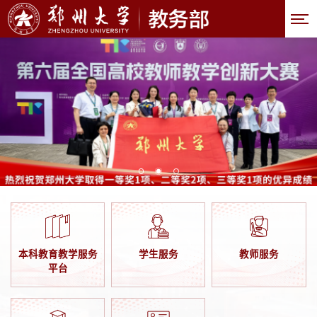
本科教育教学服务
学生服务
教师服务
平台