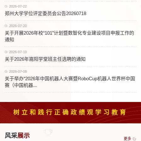
2026-07-22
郑州大学学位评定委员会公告20260718
2026-07-20
关于开展2026年校“101”计划暨数智化专业建设项目申报工作的
通知
2026-07-10
关于2026年嵩阳学堂班主任选聘的通知
2026-07-08
关于举办“2026年中国机器人大赛暨RoboCup机器人世界杯中国
赛（中国机器...
树立和践行正确政绩观学习教育
风采
展示
更多