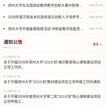
郑州大学在全国高校教师教学创新大赛中取得历史性突破
2026-07-24
2026年度河南省本科高校拔尖创新人才培养专题培训班在郑州大学顺利举办
2026-08-02
郑州大学开展备赛观摩活动 冲刺省教学技能竞赛决赛
2026-07-25
通知
公告
更多
NOTICE
2026-07-31
关于开展2026年郑州大学“101计划”通识教育核心课程建设项目
立项工作的...
2026-07-29
关于开展郑州大学“101计划”教材建设项目立项申报工作的通知
2026-07-27
关于开展2026年度郑州大学第二批“101计划”核心课程建设项目
立项申报工...