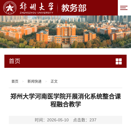
首页
首页
>
新闻快递
>
正文
郑州大学河南医学院开展消化系统整合课
程融合教学
时间：2026-05-10
点击数：
237