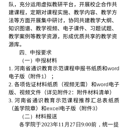
队，充分运用虚拟教研平台，开展校企合作共
建课程，定期对课程实施、教学内容、教学方
法等方面开展集中研讨，协同共建教学大纲、
知识图谱、教学视频、电子课件、习题试题、
教学案例等教学资源，形成优质共享的教学资
源库。
四、申报要求
（一）申报材料
1.
河南省通识教育示范课程申报书纸质和
word
电子版（附件
1
） ；
2.
各项佐证材料纸质（视频无需）和
word
电子
版、视频文件（详见附件
2
：附件材料清单）
3.
河南省通识教育示范课程推荐汇总表纸质
（盖学院章）和
excel
电子版（附件
3
）
（二）
材料报送
各
学院
于2023年
11
月
27
日
9:00
前，
统一
提