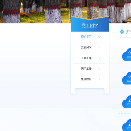
党工团学
理
理论学习
支部风采
0
202
工会工作
团学工作
0
主题教育
202
2
202
2
202