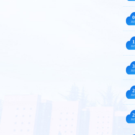
0
202
1
202
3
202
2
202
2
202