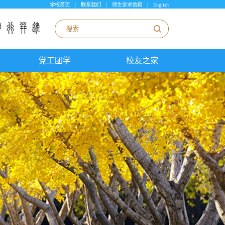
学校首页
|
联系我们
|
师生诉求信箱
|
English
党工团学
校友之家