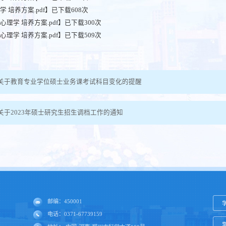
育学 培养方案.pdf
】已下载
608
次
用心理学 培养方案.pdf
】已下载
300
次
用心理学 培养方案.pdf
】已下载
509
次
关于教育专业学位硕士业务课考试科目变化的提醒
关于2023年硕士研究生招生调档工作的通知
邮编：450001
电话：0371-67739159