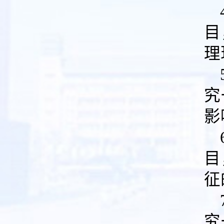
目
理
究
影
目
征
究