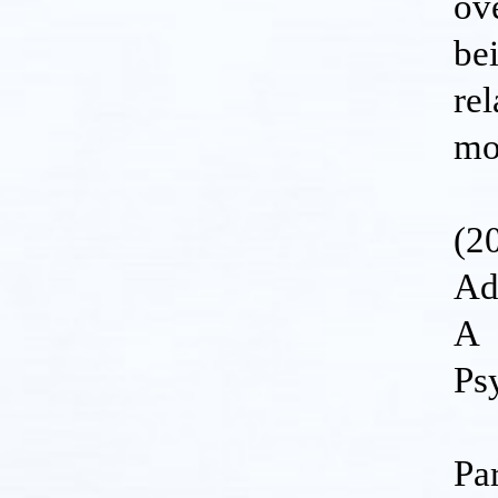
ov
be
re
mo
(2
Ad
A 
Ps
Pa