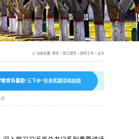
当前位置:
首页
>
党工团学
>
团学工作
> 正文
学教育系暑期“三下乡”社会实践活动总结
来源：