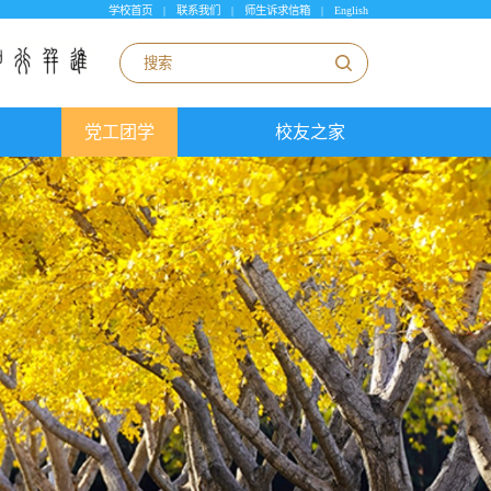
学校首页
|
联系我们
|
师生诉求信箱
|
English
党工团学
校友之家