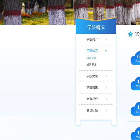
学院概况
通
学院简介
学院公告
0
通知公告
202
诚聘英才
学院文化
1
202
学院简史
党政领导
1
管理队伍
202
1
202