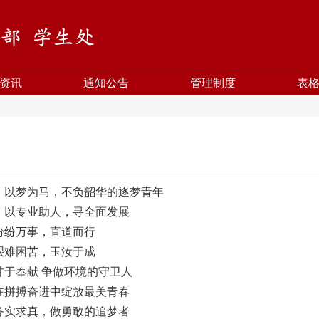
资讯
通知公告
管理制度
表
：以梦为马，不负韶华的逐梦青年
：以专业助人，寻全面发展
纷纷万事，直道而行
艰难困苦，玉汝于成
甘于奉献 争做环境的守卫人
在拼搏奋进中绽放最美青春
务实求真，做勇敢的追梦者