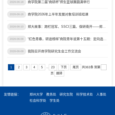
商学院第二届“商研杯”师生篮球赛圆满举行
2026-06-18
商学院2026年上半年发展对象培训班结课
2026-06-16
郑大故事：跨栏冠军、SSCI三篇、保研南开——郑大“最美大学生”张圣欣的“三重起跑线”
2026-06-10
“红色青春，研途榜样”商院青年说第十五期：定向选调上岸经验分享
2026-06-09
我院召开商学院研究生会工作交流会
2026-06-09
...
1
2
3
4
5
23
下页
尾页
共363条
到第
跳转
页
友情链接：
郑州大学
教务处
研究生院
科学技术处
人事处
社会科学处
学生处