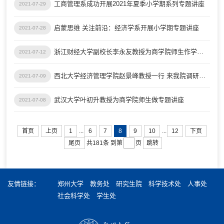
工商管理系成功开展2021年夏季小学期系列专题讲座
2021-07-29
启蒙思维 关注前沿：经济学系开展小学期专题讲座
2021-07-28
浙江财经大学副校长李永友教授为商学院师生作学术报告
2021-07-12
西北大学经济管理学院赵景峰教授一行 来我院调研交流
2021-07-09
武汉大学叶初升教授为商学院师生做专题讲座
2021-07-08
...
...
首页
上页
1
6
7
8
9
10
12
下页
尾页
跳转
共181条
到第
页
友情链接：
郑州大学
教务处
研究生院
科学技术处
人事处
社会科学处
学生处