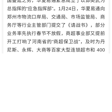
国蔓延之势，华夏易通紧急成立了以郅英武为
总指挥的“应急指挥部”。1月24日，华夏易通向
郑州市物流口岸局、交通局、市场监管局、商
务厅等行业主管部门提交了《请战书》，部分
业务率先执行春节不放假，商超事业部又提前
开工打响了河南省的“商超保卫战”，及时为丹
尼斯、永辉、大商等百家大型连锁超市和 400
余家连锁便利店补货，保障了及时的补给供
应，有效避免了市民超市断货而产生的恐慌，
为中原抗“疫”做出了积极贡献。截止3月9日，
郑州华夏易通先后为完成了2000余车次、数拾
万箱民生食品、药品的运输保障，同时又为“抗
击疫情”提供了部分公益支持。日前，华夏易通
已接受国家交通部和驻豫部队任务，作为武汉