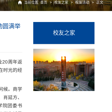
当前位置:
首页
>
校友之家
>
校友活动
>
正文
动圆满举
校友之家
业20周年返
在时光的经
问候。商学
、肖延方、
学院团委书