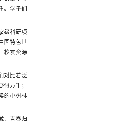
托。学子们
家级科研项
中国特色世
、校友资源
们对比着泛
感慨万千；
读的小树林
载，青春归