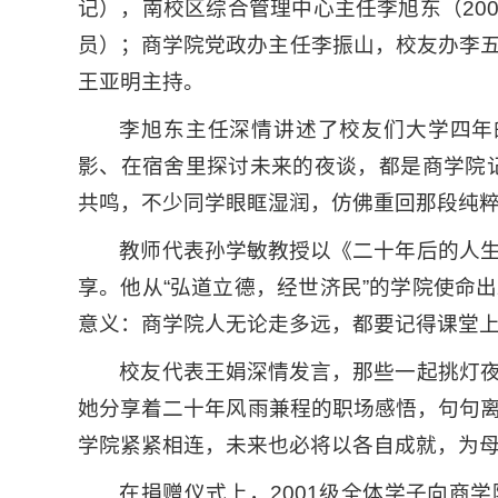
记），南校区综合管理中心主任李旭东（200
员）；商学院党政办主任李振山，校友办李五一
王亚明主持。
李旭东主任深情讲述了校友们大学四年
影、在宿舍里探讨未来的夜谈，都是商学院
共鸣，不少同学眼眶湿润，仿佛重回那段纯
教师代表孙学敏教授以《二十年后的人
享。他从“弘道立德，经世济民”的学院使命
意义：商学院人无论走多远，都要记得课堂
校友代表王娟深情发言，那些一起挑灯
她分享着二十年风雨兼程的职场感悟，句句
学院紧紧相连，未来也必将以各自成就，为
在捐赠仪式上，2001级全体学子向商