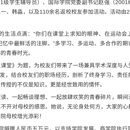
1级学生辅导员）、国际学院党委副书记赵强（2001
、韩淼，以及110余名返校校友参加活动。活动由20
的生活点滴：“你们在课堂上求知的眼神、在运动会
记忆中最鲜活的注脚。”多学习、多运动、多合作的期
粹的青春时光。
生课堂》为题，为校友们带来了一场兼具学术深度与人
出发，结合校友们的职场经历，剖析了终身学习、责任
上传授的不仅是知识，更是经世致用的情怀。
夜读、一起畅谈理想、一起放肆欢笑的青春碎片，瞬间
离不开对母校的感恩。她说，无论身处何方，大家的心
母院母校增光添彩！
学院捐赠人民币五万元，以支持学院发展。商学院执行