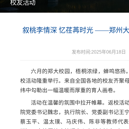
校友活动
叙桃李情深 忆荏苒时光 ——郑州大
发布时间:2025年06月18日
六月的郑大校园，梧桐浓绿，蝉鸣悠扬。6
校活动隆重举行。来自全国各地的校友齐聚
纬中勾勒出一幅温暖而厚重的育人画卷。
活动在温馨的氛围中拉开帷幕。返校活
院党委书记魏忠，执行院长、党委副书记王
蔡玉平、温太璞、马庆伟、陈非等教师代