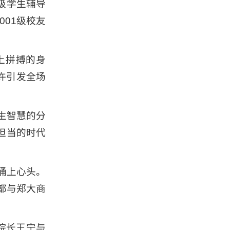
级学生辅导
01级校友
上拼搏的身
许引发全场
生智慧的分
担当的时代
涌上心头。
都与郑大商
院长王宁与