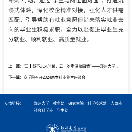
冲刺”行动。通过“学生与岗位面对面”，打造沉
浸式体验，深化校企精准对接，强化人才供需
匹配，引导帮助有就业意愿但尚未落实就业去
向的毕业生积极求职，全力以赴促进毕业生充
分就业、顺利就业、高质量就业。
上一篇：
“三十载不忘来时路，五十岁重温校园情” ——郑州大学商学院94届校友30周年返校活动纪实
下一篇：
商学院召开2024届本科毕业生座谈会
友情链接：
郑州大学
教务处
研究生院
科学技术处
人事处
社会科学处
学生处