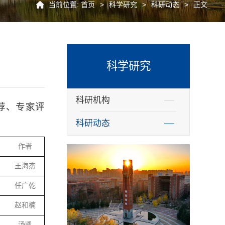
当前位置:
首页
>
科学研究
>
科研动态
>
正文
科学研究
科研机构
荐、专家评
科研动态
作者
王海杰
任广乾
赵和楠
汤凯