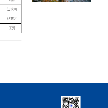
江求川
杨志才
王芳