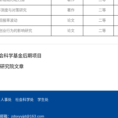
等测度与对策研究
著作
二等
回报率波动
论文
二等
创业行为的影响研究
论文
二等
社会科学基金后期项目
研究院文章
人事处
社会科学处
学生处
：zdsxyyjjd@163.com