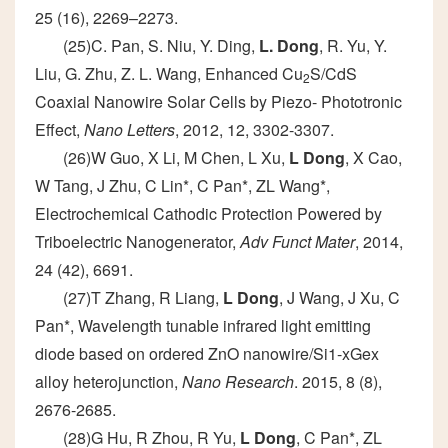
25 (16), 2269–2273.
(25)C. Pan, S. Niu, Y. Ding,
L. Dong
, R. Yu, Y.
Liu, G. Zhu, Z. L. Wang, Enhanced Cu
S/CdS
2
Coaxial Nanowire Solar Cells by Piezo- Phototronic
Effect,
Nano Letters
, 2012, 12, 3302-3307.
(26)W Guo, X Li, M Chen, L Xu,
L Dong
, X Cao,
W Tang, J Zhu, C Lin*, C Pan*, ZL Wang*,
Electrochemical Cathodic Protection Powered by
Triboelectric Nanogenerator,
Adv Funct Mater
, 2014,
24 (42), 6691.
(27)T Zhang, R Liang,
L Dong
, J Wang, J Xu, C
Pan*, Wavelength tunable infrared light emitting
diode based on ordered ZnO nanowire/Si1-xGex
alloy heterojunction,
Nano Research
. 2015, 8 (8),
2676-2685.
(28)G Hu, R Zhou, R Yu,
L Dong
, C Pan*, ZL