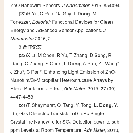
ZnO Nanowire Sensors.
J Nanomater
2015, 854094.
(22)R Yu, C Pan, OJ Guy,
L Dong
, M
Tonezzer,
Editorial:
Functional Devices for Clean
Energy and Advanced Sensor Applications.
J
Nanomater
2016, 2.
3.合作论文
(23)X Li, M Chen, R Yu, T Zhang, D Song, R
Liang, Q Zhang, S Chen,
L Dong
, A Pan, ZL Wang*,
J Zhu*, C Pan*, Enhancing Light Emission of ZnO-
Nanofilm/Si-Micropillar Heterostructure Arrays by
Piezo-Phototronic Effect,
Adv Mater
, 2015, 27 (30):
4447-4453.
(24)T. Shaymurat, Q. Tang, Y. Tong,
L. Dong
, Y.
Liu, Gas Dielectric Transistor of CuPc Single
Crystalline Nanowire for SO
Detection down to sub
2
ppm Levels at Room Temperature,
Adv Mater
, 2013,