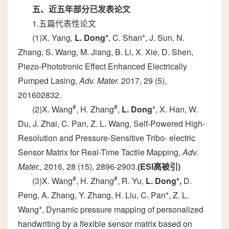
五、近五年部分已发表论文
1.五篇代表性论文
(1)X. Yang,
L. Dong*
, C. Shan*, J. Sun, N.
Zhang, S. Wang, M. Jiang, B. Li, X. Xie, D. Shen,
Piezo-Phototronic Effect Enhanced Electrically
Pumped Lasing,
Adv. Mater.
2017, 29 (5),
201602832.
#
#
(2)X. Wang
, H. Zhang
,
L. Dong
*, X. Han, W.
Du, J. Zhai, C. Pan, Z. L. Wang, Self-Powered High-
Resolution and Pressure-Sensitive Tribo- electric
Sensor Matrix for Real-Time Tactile Mapping,
Adv.
Mater.
, 2016, 28 (15), 2896-2903.
(ESI
高被引
)
#
#
(3)X. Wang
, H. Zhang
, R. Yu,
L. Dong*
,
D.
Peng, A. Zhang, Y. Zhang, H. Liu, C. Pan*, Z. L.
Wang*, Dynamic pressure mapping of personalized
handwriting by a flexible sensor matrix based on