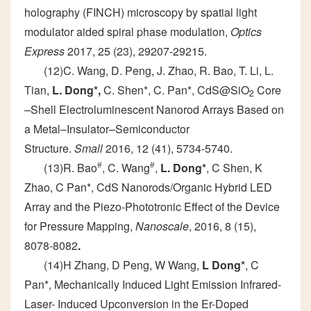
holography (FINCH) microscopy by spatial light
modulator aided spiral phase modulation,
Optics
Express
2017, 25 (23), 29207-29215.
(12)C. Wang, D. Peng, J. Zhao, R. Bao, T. Li, L.
Tian,
L. Dong*
,
C. Shen*, C. Pan*, CdS@SiO
Core
2
–Shell Electroluminescent Nanorod Arrays Based on
a Metal–Insulator–Semiconductor
Structure.
Small
2016, 12 (41), 5734-5740.
(13)R. Bao
#
, C. Wang
#
,
L. Dong*
, C Shen, K
Zhao, C Pan*, CdS Nanorods/Organic Hybrid LED
Array and the Piezo-Phototronic Effect of the Device
for Pressure Mapping,
Nanoscale
, 2016, 8 (15),
8078-8082
.
(14)H Zhang, D Peng, W Wang,
L Dong*
, C
Pan*, Mechanically Induced Light Emission Infrared-
Laser- Induced Upconversion in the Er-Doped