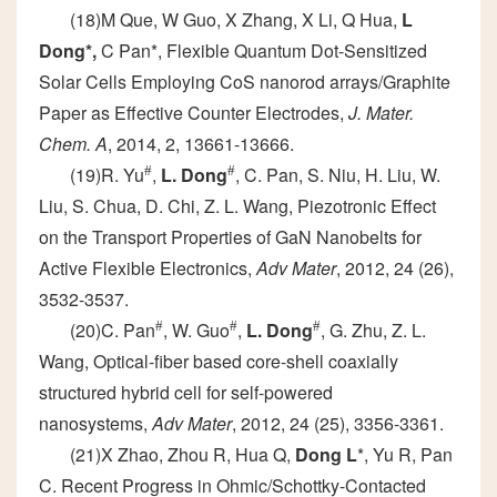
(18)M Que, W Guo, X Zhang, X Li, Q Hua,
L
Dong*
,
C Pan*, Flexible Quantum Dot-Sensitized
Solar Cells Employing CoS nanorod arrays/Graphite
Paper as Effective Counter Electrodes,
J. Mater.
Chem. A
, 2014, 2, 13661-13666.
(19)R. Yu
#
,
L. Dong
#
, C. Pan, S. Niu, H. Liu, W.
Liu, S. Chua, D. Chi, Z. L. Wang, Piezotronic Effect
on the Transport Properties of GaN Nanobelts for
Active Flexible Electronics,
Adv Mater
, 2012, 24 (26),
3532-3537.
(20)C. Pan
#
, W. Guo
#
,
L. Dong
#
, G. Zhu, Z. L.
Wang, Optical-fiber based core-shell coaxially
structured hybrid cell for self-powered
nanosystems,
Adv Mater
, 2012, 24 (25), 3356-3361.
(21)X Zhao, Zhou R, Hua Q,
Dong L
*, Yu R, Pan
C. Recent Progress in Ohmic/Schottky-Contacted