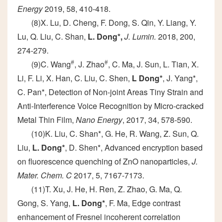
Energy
2019, 58, 410-418.
(8)X. Lu, D. Cheng, F. Dong, S. Qin, Y. Liang, Y.
Lu, Q. Liu, C. Shan,
L. Dong*,
J. Lumin.
2018, 200,
274-279.
(9)C. Wang
#
, J. Zhao
#
, C. Ma, J. Sun, L. Tian, X.
Li, F. Li, X. Han, C. Liu, C. Shen,
L Dong*
, J. Yang*,
C. Pan*, Detection of Non-joint Areas Tiny Strain and
Anti-Interference Voice Recognition by Micro-cracked
Metal Thin Film,
Nano Energy
, 2017, 34, 578-590.
(10)K. Liu, C. Shan*, G. He, R. Wang, Z. Sun, Q.
Liu,
L. Dong*
, D. Shen*, Advanced encryption based
on fluorescence quenching of ZnO nanoparticles,
J.
Mater. Chem. C
2017, 5, 7167-7173.
(11)T. Xu, J. He, H. Ren, Z. Zhao, G. Ma, Q.
Gong, S. Yang,
L. Dong*
, F. Ma, Edge contrast
enhancement of Fresnel incoherent correlation