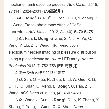
mechano- luminescence process,
Adv. Mater.
, 2015,
27 (14), 2324-2331.
(ESI
高被引
)
#
#
(4)
L. Dong
, S. Niu
, C. Pan, R. Yu, Y. Zhang, Z.
L. Wang, Piezo- phototronic effect of CdSe
nanowires,
Adv. Mater.
, 2012, 24 (40), 5470-5475.
(5)C. Pan,
L. Dong
, G. Zhu, S. Niu, R. Yu, Q.
Yang, Y. Liu, Z. L. Wang, High-resolution
electroluminescent imaging of pressure distribution
using a piezoelectric nanowire LED array,
Nature
Photonics
2013, 7, 752-758.
(ESI
高被引
)
2.第一及通讯作者的其他论文
(6)J. Sun, Q. Hua, R. Zhou, D. Li, W. Guo, X. Li,
G. Hu, C. Shan, Q. Meng,
L. Dong*,
C. Pan, Z. L.
Wang,
ACS Nano
2019, 13, (4), 4507-4513.
(7)X. Wang, J. Sun,
L. Dong*,
C. Lv, K. Zhang, Y.
Shang, T. Yang, J. Wang, C.-X. Shan,
Nano