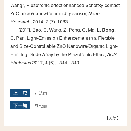
Wang*, Piezotronic effect enhanced Schottky-contact
ZnO micro/nanowire humidity sensor,
Nano
Research
, 2014, 7 (7), 1083.
(29)R. Bao, C. Wang, Z. Peng, C. Ma,
L. Dong
,
C. Pan, Light-Emission Enhancement in a Flexible
and Size-Controllable ZnO Nanowire/Organic Light-
Emitting Diode Array by the Piezotronic Effect,
ACS
Photonics
2017, 4 (6), 1344-1349.
上一篇
崔洁圆
下一篇
杜艳丽
【
关闭
】