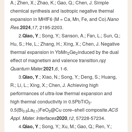
A.; Zhen, X.; Zhao, K.; Gao, Q.; Chen, J. Simple
chemical synthesis and isotropic negative thermal
expansion in MHfF6 (M = Ca, Mn, Fe, and Co).
Nano
Res.
2024
,
17
, 2195-2203.
2.
Qiao, Y
.; Song, Y.; Sanson, A.; Fan, L.; Sun, Q.;
Hu, S.; He, L.; Zhang, H.; Xing, X.; Chen, J. Negative
thermal expansion in YbMn
Ge
induced by the dual
2
2
effect of magnetism and valence transition.
npj
Quantum Mater.
2021
,
6
, 1-6.
3.
Qiao, Y
.; Xiao, N.; Song, Y.; Deng, S.; Huang,
R.; Li, L.; Xing, X.; Chen, J. Achieving high
performances of ultra-low thermal expansion and
high thermal conductivity in 0.5PbTiO
-
3
0.5(Bi
La
)FeO
@Cu core–shell composite.
ACS
0.9
0.1
3
Appl. Mater. Interfaces
2020
,
12
, 57228-57234.
4.
Qiao, Y
.; Song, Y.; Xu, M.; Gao, Q.; Ren, Y.;