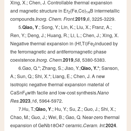
Xing, X.; Chen, J. Controllable thermal expansion
and magnetic structure in Er
(Fe,Co)
B intermetallic
2
14
compounds.
Inorg. Chem. Front.
2019
,
6
, 3225-3229.
5.
Qiao, Y
.; Song, Y.; Lin, K.; Liu, X.; Franz, A.;
Ren, Y.; Deng, J.; Huang, R.; Li, L.; Chen, J.; Xing, X.
Negative thermal expansion in (Hf,Ti)Fe
induced by
2
the ferromagnetic and antiferromagnetic phase
coexistence.
Inorg. Chem.
2019
,
58
, 5380-5383.
6.Gao, Q.*; Zhang, S.; Jiao, Y.;
Qiao, Y.*
; Sanson,
A.; Sun, Q.; Shi, X.*; Liang, E.; Chen, J. A new
isotropic negative thermal expansion material of
CaSnF
with facile and low-cost synthesis.
Nano
6
Res.
2023
,
16
, 5964-5972.
7.Hu, T.;
Qiao, Y
.; Hu, Y.; Su, Z.; Guo, J.; Shi, X.;
Chao, M.; Guo, J.; Wei, B.; Gao, Q. Near-zero thermal
expansion of GeNb18O47 ceramic.
Ceram. Int.
2024
.