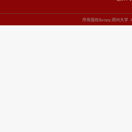
所有版权&copy;郑州大学 All 