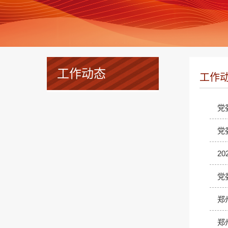
工作动态
工作
党
党
2
党
郑
郑