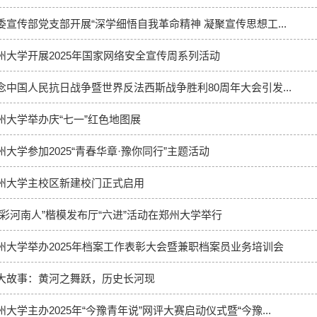
委宣传部党支部开展“深学细悟自我革命精神 凝聚宣传思想工...
州大学开展2025年国家网络安全宣传周系列活动
念中国人民抗日战争暨世界反法西斯战争胜利80周年大会引发...
州大学举办庆“七一”红色地图展
州大学参加2025“青春华章·豫你同行”主题活动
州大学主校区新建校门正式启用
出彩河南人”楷模发布厅“六进”活动在郑州大学举行
州大学举办2025年档案工作表彰大会暨兼职档案员业务培训会
大故事：黄河之舞跃，历史长河现
州大学主办2025年“今豫青年说”网评大赛启动仪式暨“今豫...