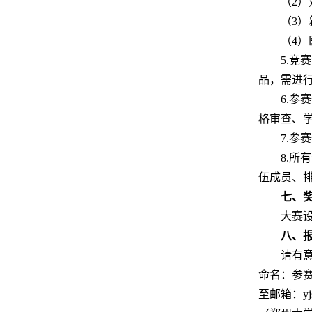
（2
（3
（4
5.
品，需进
6.
格审查、
7.
8.
伍成员、
七
、
大赛
八
、
请有
命名：参
至邮箱：y