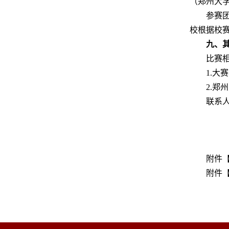
（郑州大学
参赛团
校根据校
九、
比赛
1.大赛官
2.郑
联系人
附件
附件