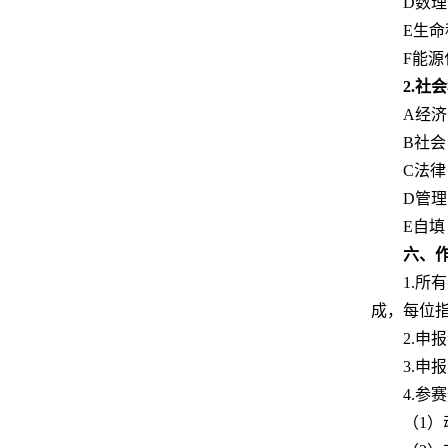
D数
E生
F能
2.社
A经济
B社会
C法律
D管理
E自填
六、
1.
成，每位
2.申
3.
4.
（1