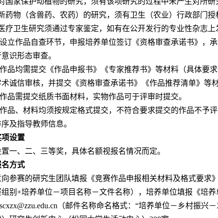
）对国家保护动植物的研究，须有该项研究的过程中未产生对所研
）新药物（含兽药、农药）的研究，须有卫生（农业）行政部门授
）医疗卫生研究须通过专家鉴定，如有在公开发行的专业性杂志上
竞赛设立作品自查环节，申报培养单位签订《资格审查承诺书》，
行意识形态审查。
参赛作品均需提交《作品申报书》《专家推荐书》等材料（具体要
学术诚信审核，并提交《资格审查承诺书》《作品推荐清单》等材
参赛作品需提交纸质书面材料，实物作品可于评审时提交。
所有作品、材料均须按规定格式提交，不符合要求提交的作品不予
排序及指导教师信息。
奖项设置
设置一、二、三等奖，具体名额视报名情况而定。
报名方式
意向参赛的研究生团队填报《竞赛作品申报相关材料及格式要求》
赛组别+培养单位－项目名称－文件名称），培养单位填报《培养
jscxzx@zzu.edu.cn（邮件名称命名格式：“培养单位－乡村