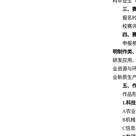
科毕业生
三、
报名时
校赛
四
、
申报
明制作类
研发应用
业资源与
业新质生
五
、
作品
1.
A农
B机
C信