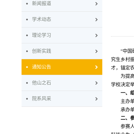
新闻报道
学术动态
理论学习
创新实践
“中
究生乡村
通知公告
才，锚定
为提
他山之石
学校决定
一、
院系风采
主办
承办
二、
参赛