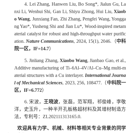
4.
L
ei
Zhang, Hanwen Liu, Bo Song*, Jialun Gu, La
nxi Li, Wenhui Shi, Gan Li, Shiyu Zhong, Hui Liu,
Xiaob
o Wang
, Junxiang Fan, Zhi Zhang, Pengfei Wang, Yongga
ng Yao*, Yusheng Shi and Jian Lu*, Wood-inspired metam
aterial catalyst for robust and high-throughput water purific
ation.
Nature Communications
,
2024, 15(1), 2046
.
（
中科
院一区，
IF=
14.7
）
5.
Jinliang Zhang,
Xiaobo Wang
, Jianbao Gao, et al.,
Additive manufacturing of Ti–6Al–4V/Al–Cu–Mg multi-m
aterial structures with a Cu interlayer.
International Journa
l of Mechanical Sciences
,
2023, 256, 108477
.
（
中科院一
区，
IF=6.772
）
6.
宋波，
王晓波
，张磊，范军翔，祁俊峰，李敬
洋，史玉升，一种半开孔板格超材料及其增材制造方
法，专利号：
ZL202111313165.0.
欢迎具有力学、机械、材料等相关专业背景的同学