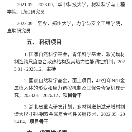
2021.05 – 2023.09
，华中科技大学，材料科学与工程
学院，助理研究员
联
2023.09
–
至今
，
郑州
大学，
力学
与
安全
工程学院，
系
直聘
研究员
我
们
五、
科研项目
1.
国家自然科学基金，青年科学基金，激光增材
制造跨尺度复合散热结构及其热力性能调控机制，
202
3.01 - 2025.12
，
主持
2.
国家自然科学基金，面上项目，
4D
打印
NiTi
金
属植入体的形变和应力调控机制及其促骨修复机理研
究，
2023.01 - 2026.12
，
项目骨干
3.
湖北省重点研发计划，多材料送粉激光增材制
造大尺寸铜
/钢双金属复合构件关键技术，
2022.05 - 20
24.04
，
项目骨干