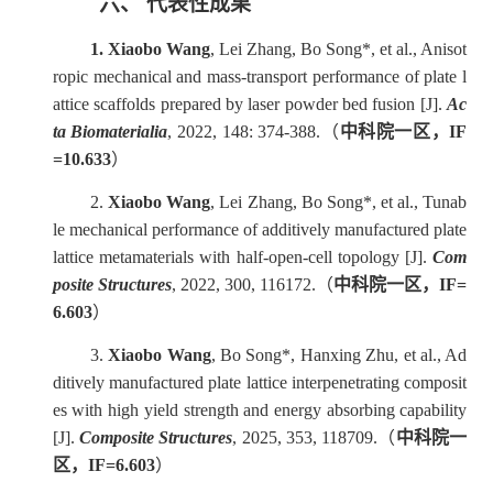
六、
代表性成果
1.
Xiaobo Wang
, Lei Zhang, Bo Song*, et al., Anisot
ropic mechanical and mass-transport performance of plate l
attice scaffolds prepared by laser powder bed fusion
[J]
.
Ac
ta Biomaterialia
, 2022, 148: 374-388.
（
中科院一区，
IF
=
10.633
）
2.
Xiaobo Wang
, Lei Zhang, Bo Song*, et al., Tunab
le mechanical performance of additively manufactured plate
lattice metamaterials with half-open-cell topology
[J]
.
Com
posite Structures
, 2022, 300, 116172.
（
中科院一区，
IF=
6.603
）
3.
Xiaobo Wang
, Bo Song*, H
anxing
Zhu, et al., Ad
ditively manufactured plate lattice interpenetrating composit
es with high yield strength and energy absorbing capability
[J]
.
Composite Structures
, 2025, 353, 118709.
（
中科院一
区，
IF=
6.603
）