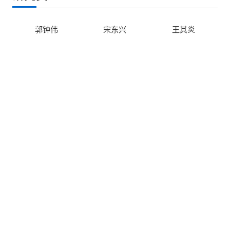
郭钟伟
宋东兴
王其炎