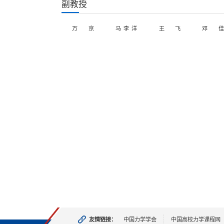
副教授
万京
马李洋
王飞
邓 佳
友情链接：
中国力学学会
中国高校力学课程网