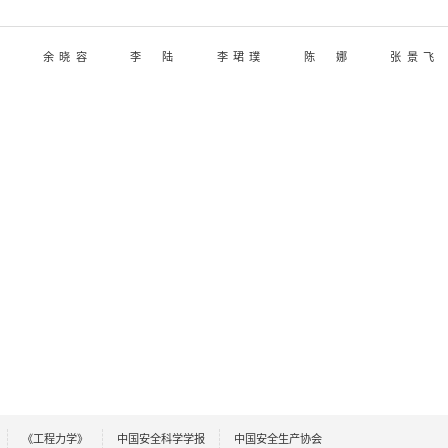
余晓容
李陆
李珺璞
陈娜
张景飞
《工程力学》
中国安全科学学报
中国安全生产协会