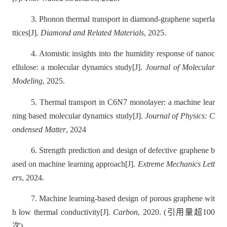
3.
Phonon thermal transport in diamond-graphene superla
ttices[J].
Diamond and Related Materials
, 2025
.
4.
Atomistic insights into the humidity response of nanoc
ellulose: a molecular dynamics study[J].
Journal of Molecular
Modeling
, 2025.
5.
Thermal transport in C6N7 monolayer: a machine lear
ning based molecular dynamics study[J].
Journal of Physics: C
ondensed Matter
, 2024
6.
Strength prediction and design of defective graphene b
ased on machine learning approach[J].
Extreme Mechanics Lett
ers
, 2024
.
7.
Machine learning-based design of porous graphene wit
h low thermal conductivity[J].
Carbon
, 2020. (
引用量超
100
次
)