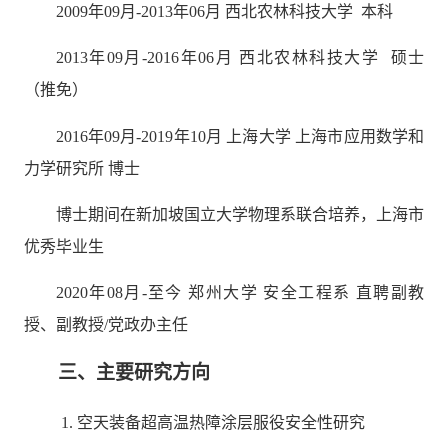
2009
年
09
月
-2013
年
06
月 西北农林科技大学 本科
联
2013
年
09
月
-2016
年
06
月 西北农林科技大学 硕士
系
（
推免
）
我
2016
年
09
月
-2019
年
10
月 上海大学
上海市应用数学和
们
力学研究所
博士
博士期间在新加坡国立大学物理系联合培养，上海市
优秀毕业生
2020
年
08
月
-
至今 郑州大学
安全工程系
直聘副教
授
、
副教授
/
党政办主任
三、主要研究方向
1.
空天装备超高温热障涂层
服役安全性研究