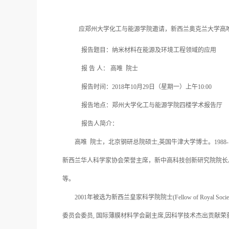
应郑州大学化工与能源学院邀请，新西兰奥克兰大学高
报告题目：纳米材料在能源及环境工程领域的应用
报
告
人：
高唯
院士
报告时间：
2018年10月29日（星期一）上午10:00
报告地点：郑州大学化工与能源学院四楼学术报告厅
报告人简介：
高唯
院士，北京钢研总院硕士
,英国牛津大学博士。198
新西兰华人科学家协会荣誉主席，新中高科技创新研究院院长。研
等。
2001年被选为新西兰皇家科学院院士(Fellow of Royal Soci
委员会委员, 国际薄膜材料学会副主席,因科学技术杰出贡献荣获