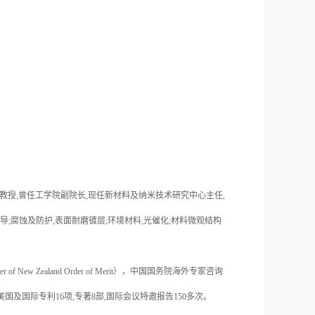
兰大学教授,曾任工学院副院长,现任新材料及纳米技术研究中心主任,
;腐蚀及防护,表面耐磨镀层;环境材料,光催化;材料微观结构
of New Zealand Order of Merit），中国国务院海外专家咨询
及国际专利16项,专著8部,国际会议特邀报告150多次。