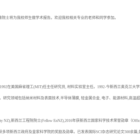
唯院士将为我校师生做学术报告。欢迎我校相关专业的老师和同学参加。
8-1992在美国麻省理工(MIT)任主任研究员, 材料实验室主任。1992-今新西兰奥克
究领域包括纳米材料及表面技术,半导体薄膜, 轻金属合金, 电子、能源材料,高温超导
ety NZ),新西兰工程院院士(Fellow EnNZ),2016年获新西兰国家科学技术荣誉勋章（Officer 
多项新西兰政府及皇家科学院的奖励及勋章。已发表国际SCI杂志研究论文500余篇,美国