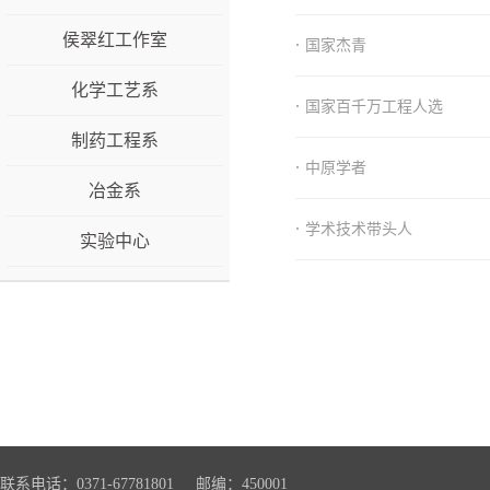
侯翠红工作室
·
国家杰青
化学工艺系
·
国家百千万工程人选
制药工程系
·
中原学者
冶金系
·
学术技术带头人
实验中心
联系电话：0371-67781801 邮编：450001