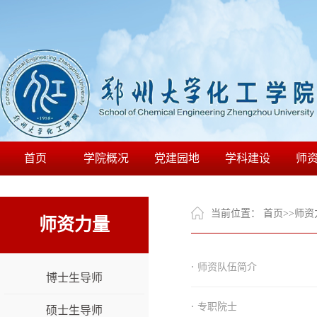
首页
学院概况
党建园地
学科建设
师
当前位置：
首页
>>
师资
师资力量
·
师资队伍简介
博士生导师
·
专职院士
硕士生导师