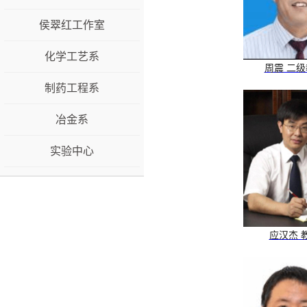
侯翠红工作室
化学工艺系
周震 二
制药工程系
冶金系
实验中心
应汉杰 