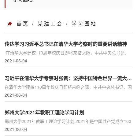
首页
/
党建工会
/
学习园地
传达学习习近平总书记在清华大学考察时的重要讲话精神
​ 在清华大学建校110周年校庆日即将来临之际，中共中央总书记、
国家主席、中央军委主席习近平来到清华大学考察。习近平代表党
2021-06-04
中央，向清华大学全...
习近平在清华大学考察时强调：坚持中国特色世界一流大学建设目标方向 为服务国家富强民族复兴人...
​在清华大学建校110周年校庆日即将来临之际，中共中央总书记、国
家主席、中央军委主席习近平来到清华大学考察。习近平代表党中
2021-06-04
央，向清华大学全体...
郑州大学2021年教职工理论学习计划
郑州大学2021年教职工理论学习计划 2021年是中国共产党成立100
周年，是“十四五”规划开局之年、全面建设社会主义现代化国家新征
2021-06-04
程的开启之年，也...