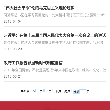
“伟大社会革命”论的马克思主义理论逻辑
习近平总书记在学习贯彻党的十九大精神研讨班开班式上强调：“新
时代中国特色社会主义是我们党领导人民进行伟大社会革命的成
2018-04-04
果，也是我们党领导人...
习近平：在第十三届全国人民代表大会第一次会议上的讲话
各位代表：这次大会选举我继续担任中华人民共和国主席，我对各
位代表和全国各族人民给予我的信任，表示衷心的感谢！担任中华
2018-03-29
人民共和国主席这一崇...
政府工作报告彰显新时代制度自信
2018年全国两会，不仅是展现近5年来中国在政治、经济、文化、社
会、生态文明建设等一系列重大成就的重要窗口，也是彰显新时代
2018-03-21
中国特色社会主义道路...
共42条 3/5
首页
上页
下页
尾页
页