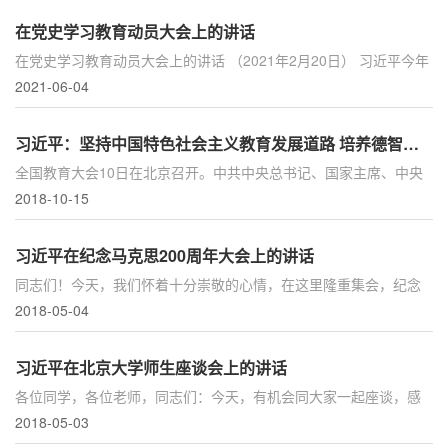
在党史学习教育动员大会上的讲话
在党史学习教育动员大会上的讲话 （2021年2月20日） 习近平今年
是中国共产党成立一百周年。在全党开展党史学习教育，是党中央
2021-06-04
立足党的百年历史新起...
习近平：坚持中国特色社会主义教育发展道路 培养德智体美劳全面发展的社会主义建设者和接班人
全国教育大会10日在北京召开。中共中央总书记、国家主席、中央
军委主席习近平出席会议并发表重要讲话。他强调，在党的坚强领
2018-10-15
导下，全面贯彻党的教...
习近平在纪念马克思200周年大会上的讲话
同志们！今天，我们怀着十分崇敬的心情，在这里隆重集会，纪念
马克思诞辰200周年，缅怀马克思的伟大人格和历史功绩，重温马克
2018-05-04
思的崇高精神和光辉思...
习近平在北京大学师生座谈会上的讲话
各位同学，各位老师，同志们：今天，有机会同大家一起座谈，感
到非常高兴。再过两天，就是五四青年节，也是北大建校120周年校
2018-05-03
庆日。首先，我代表党...