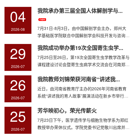
04
我院承办第三届全国人体解剖学与...
7月31日-8月3日，由中国解剖学会主办，郑州大
2026-08
学基础医学院联合中国解剖学会科技开发与咨询工
作委员会共同承办的第三届全国医学院校人体解剖
29
我院成功举办第19次全国寄生虫学...
学与组织胚胎学实...
7月25日至26日，第19次全国寄生虫学教学改革与
课程建设讨论会暨寄生虫病学术交流会在河南郑州
2026-07
举行。本次会议由中华预防医学会医学寄生虫分会
26
我院教师刘锦荣获河南省“讲述我...
主办，郑州大学基...
近日，由河南省教育厅主办的2026年河南省教育
系统“讲述我的育人故事”展演活动在新乡市举行。
2026-07
本次活动以“实干开新局，铸魂育新人”为主题，来
25
芳华映初心，荣光传薪火
自全省各级各...
7月23日下午，医学遗传学与细胞生物学系为郑红
教授举办荣休仪式。学院党委书记党敬川出席并讲
2026-07