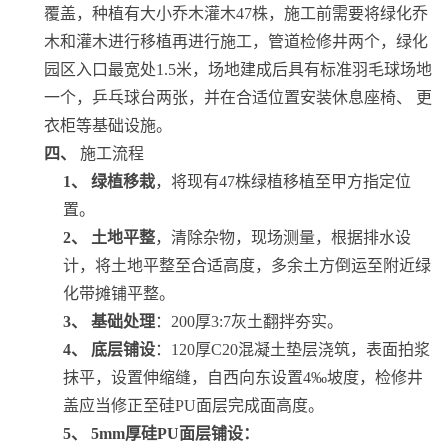
覆盖，种植有大小乔木灌木47株，施工前需要将绿化乔
木和灌木进行移植再进行施工，管道检修井两个，绿化
园区入口最宽处1.5米，场地建成后具有标准羽毛球场地
一个，乒乓球台两张，并在合适位置安装休息座椅、
更
衣柜等基础设施。
四、
施工流程
1、
绿植移栽
，将现有47株绿植移植至甲方指定位
置。
2、
土地平整
，清除杂物，现场测量，根据排水设
计，将土地平整至合适高度，多余土方倒运至附近绿
化带摊铺平整。
3、
基础处理
：200厚3:7灰土翻拌夯实。
4、
底层铺设
：120厚C20混凝土垫层浇筑，表面拍浆
抹平，设置伸缩缝，自西向东设置4‰坡度，检修井
盖应当修正至硅PU面层完成面高度。
5、
5mm厚硅PU面层铺设：