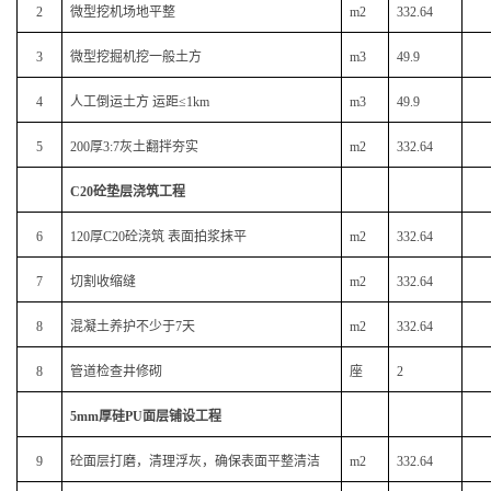
2
微型挖机场地平整
m2
332.64
3
微型挖掘机挖一般土方
m3
49.9
4
人工倒运土方 运距≤1km
m3
49.9
5
200厚3:7灰土翻拌夯实
m2
332.64
C20砼垫层浇筑工程
6
120厚C20砼浇筑 表面拍浆抹平
m2
332.64
7
切割收缩缝
m2
332.64
8
混凝土养护不少于7天
m2
332.64
8
管道检查井修砌
座
2
5mm厚硅PU面层铺设工程
9
砼面层打磨，清理浮灰，确保表面平整清洁
m2
332.64