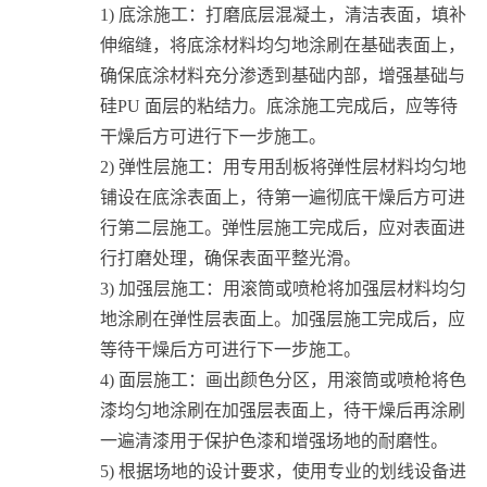
1)
底涂施工：打磨底层混凝土，清洁表面，填补
伸缩缝，
将底涂材料均匀地涂刷在基础表面上，
确保底涂材料充分渗透到基础内部，增强基础与
硅PU 面层的粘结力。底涂施工完成后，应等待
干燥后方可进行下一步施工
。
2)
弹性层施工：
用专用刮板将弹性层材料均匀地
铺设在底涂表面上，
待第一遍彻底干燥后方可进
行第二层施工
。弹性层施工完成后，应对表面进
行
打磨
处理，确保表面平整光滑
。
3)
加强层施工：
用滚筒或喷枪将加强层材料均匀
地涂刷在弹性层表面上。加强层施工完成后，应
等待干燥后方可进行下一步施工
。
4)
面层施工：画出颜色分区，
用滚筒或喷枪将色
漆均匀地涂刷在加强层表面上
，待干燥后再涂刷
一遍
清漆用于保护色漆和增强场地的耐磨性
。
5)
根据场地的设计要求，使用专业的划线设备进