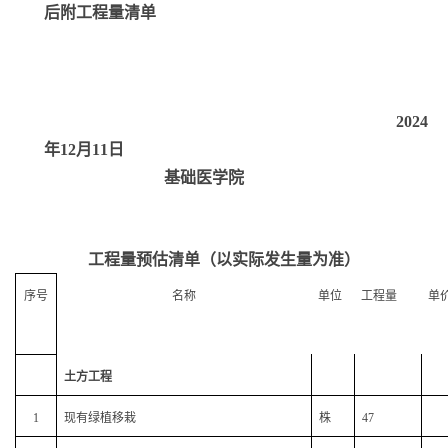
后附工程量清单
2024
年12月1
1
日
基础医学院
工程量预估清单（以实际发生量为准）
序号
名称
单位
工程量
单
土方工程
1
现有绿植移栽
株
47