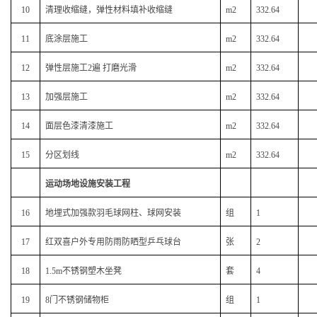
10
清理收缩缝，弹性材料填补收缩缝
m2
332.64
11
底涂层施工
m2
332.64
12
弹性层施工2遍 打磨光滑
m2
332.64
13
加强层施工
m2
332.64
14
面层色漆清漆施工
m2
332.64
15
分区划线
m2
332.64
运动场地设施安装工程
16
地埋式加强款羽毛球网柱、球网安装
组
1
17
红双喜户外专用防雨防晒型乒乓球台
张
2
18
1.5m不锈钢塑木坐凳
套
4
19
8门不锈钢储物柜
组
1