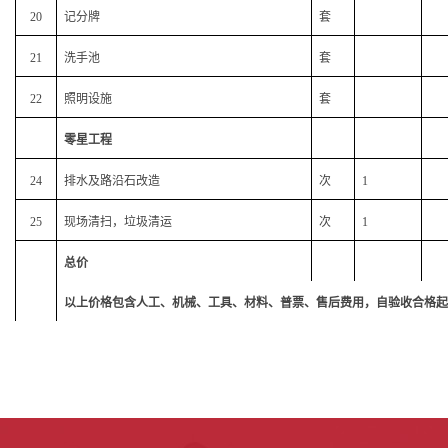
20
记分牌
套
21
洗手池
套
22
照明设施
套
零星工程
24
排水及路沿石改造
次
1
25
现场清扫，垃圾清运
次
1
总价
以上价格包含人工、机械、工具、材料、普票、售后费用，自验收合格起