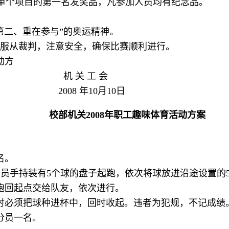
个项目的第一名发奖品，凡参加人员均有纪念品。
第二、重在参与”的奥运精神。
，服从裁判，注意安全，确保比赛顺利进行。
动方
机 关 工 会
10月10日
校部机关2008年职工趣味体育活动方案
名。
动员手持装有5个球的盘子起跑，依次将球放进沿途设置的5
跑回起点交给队友，依次进行。
时必须把球种进杯中，回时收起。违者为犯规，不记成绩
分员一名。