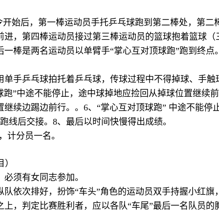
，发令开始后，第一棒运动员手托乒乓球跑到第二棒处，第
前进，第四棒运动员接过第三棒运动员的篮球抱着篮球（
后一棒是两名运动员以单臂手“掌心互对顶球跑”跑到终点
员用单手乒乓球拍托着乒乓球，传球过程中不得掉球、手触球
球跑”中途不能停止，途中球掉地应捡回从掉球位置继续前
继续边踢边前行。。6、“掌心互对顶球跑” 中途不能停
起跑线后交接。8、最后以时间快慢得出成绩。
名，计分员一名。
目）
，必须有女同志参加。
纵队依次排好，扮饰“车头”角色的运动员双手持握小红旗
之上，判定比赛胜利者，应以各队“车尾”最后一名队员的