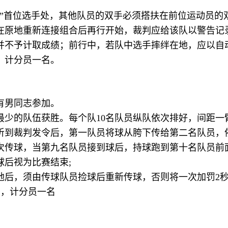
头”首位选手处，其他队员的双手必须搭扶在前位运动员的
在原地重新连接组合后再行开始，裁判应给该队以警告记
并不予计取成绩；前行中，若队中选手摔绊在地，应以自
，计分员一名。
有男同志参加。
最少的队伍获胜。每个队10名队员纵队依次排好，间距一
听到裁判发令后，第一队员将球从胯下传给第二名队员，
次传球，当第九名队员接到球后，持球跑到第十名队员前
球后视为比赛结束;
地后，须由传球队员捡球后重新传球，否则将一次加罚2
，计分员一名