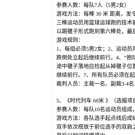
参赛人数：每队7人（5男2女）
游戏方法：每棒 30 米 距离
三棒运动员用篮球运球跑的技术
以踢毽子形式跑到第六棒处，最
游戏规则：
1、每组必须5男2女；2、运动
跌倒处立起后继续前行。4、“抱
途中毽子落地应捡起从掉毽子位置
继续前行。7、所有队员必须在
裁判人员：主裁一名、副裁3-4
5、《时代列车 60米 》（选报项
参赛人数：每队10名运动员组成
游戏方法：各队选手起点线后成
双手依次搭放于前位选手的双肩