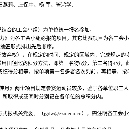
王燕莉、庄保中、杨 军、管鸿学、
或结合的工会小组）为单位统一报名参加。
 花样接力》为各工会小组必报的项目，其它比赛项目为各工
以抽签形式排出先后顺序。
得无故弃权），在规定的时间、规定的区域内，完成规定的
采用田径比赛积分方法，即第一名得6分，第二名得4分，
成绩得分相等，按单项第一名多者名次列前，再相等，按
《海底传月》两个项目规定参赛运动员较多，鉴于各单位职工
，所取得成绩同时分别记在各单位的总积分内。
的方式报机关党委。（
jgdw@zzu.edu.cn
）。需注明各工会小