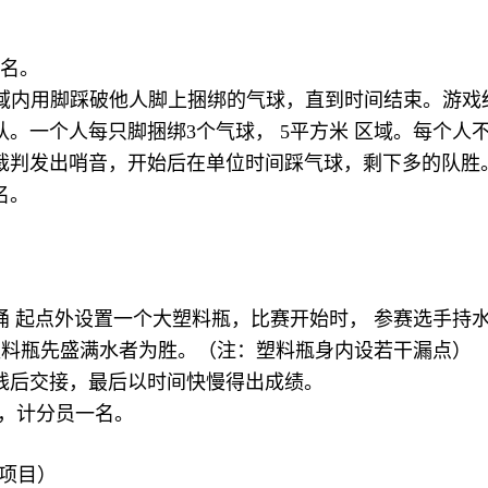
一名。
区域内用脚踩破他人脚上捆绑的气球，直到时间结束。游戏
。一个人每只脚捆绑3个气球， 5平方米 区域。每个人
裁判发出哨音，开始后在单位时间踩气球，剩下多的队胜
名。
桶 起点外设置一个大塑料瓶，比赛开始时， 参赛选手持
塑料瓶先盛满水者为胜。（注：塑料瓶身内设若干漏点）
线后交接，最后以时间快慢得出成绩。
名，计分员一名。
报项目）