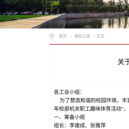
首页
>
通知公告
> 正文
关
各工会小组：
为了营造和谐的校园环境，丰富
年校部机关职工趣味体育活动”
一、筹备小组
组长：李建成、张雅萍