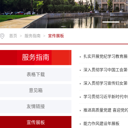
首页
>
服务指南
>
宣传展板
服务指南
扎实开展党纪学习教育展
深入贯彻学习中国工会第
表格下载
深入贯彻学习宣传妇女第
意见箱
学习贯彻习近平新时代中
友情链接
推进高质量党建 喜迎党
宣传展板
能力作风建设年展板