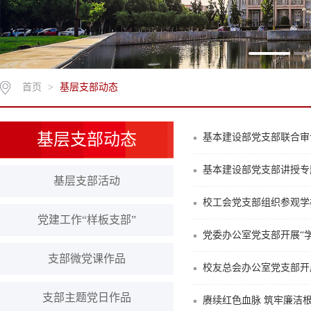
首页
>
基层支部动态
基层支部动态
基本建设部党支部联合审
基本建设部党支部讲授专
基层支部活动
校工会党支部组织参观学
党建工作“样板支部”
党委办公室党支部开展“
支部微党课作品
校友总会办公室党支部开
支部主题党日作品
赓续红色血脉 筑牢廉洁