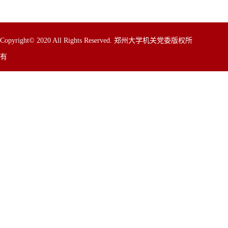
Copyright© 2020 All Rights Reserved. 郑州大学机关党委版权所
有