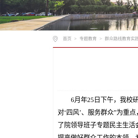
首页
>
专题教育
>
群众路线教育实
6月年25日下午
，我校
对‘四风’、服务群众”为重
了院
领导班子专题民主生活
提高做好群众工作的本领。