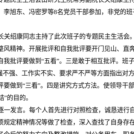
、李旭东、冯密罗
等
8名党员干部
参加，
非党的班
长
关绍康同志
主持了此次班子的专题民主生活会
整风精神。
开展批评和自我批评要开门见山、直
自我批评要做到“五看”。三是
敢于相互批评。
班
性强不强、工作实不实、要求严不严等方面指出对
要做到“三看”。四是
讲究方式方法。
使领导干
结”的目的。
逐一发言。
每
个人首先进行对照检查，诚恳进行
项规定精神情况等做了检查，深入查找了自身存在