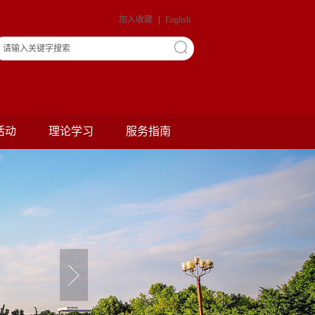
加入收藏
|
English
活动
理论学习
服务指南