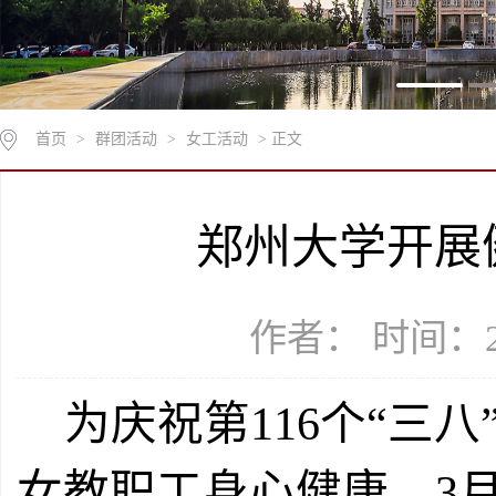
首页
>
群团活动
>
女工活动
> 正文
郑州大学开展
作者： 时间：20
为庆祝第
116个“三
女教职工身心健康，3