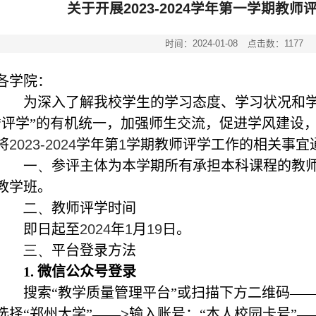
关于开展2023-2024学年第一学期教
时间：2024-01-08
点击数：
1177
各学院：
为深入了解我校学生的学习态度、学习状况和学
“评学”的有机统一，加强师生交流，促进学风建设
将
2023-2024
学年第
1
学期教师评学工作的相关事宜
一、
参评主体为本学期所有承担本科课程的教
教学班。
二、
教师评学时间
即日起至
2024
年
1
月
19
日。
三、
平台登录方法
1.
微信公众号登录
搜索“教学质量管理平台”或扫描下方二维码—
选择“郑州大学”——
>
输入账号：“本人校园卡号”—