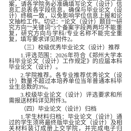
案，请各学院务必准确填写论文（设计）信
息汇总表各字段信息，确保与毕业论文（设
计）终稿一致，以免影响学位信息上报和论
文抽检工作。切记：
“
论文（设计）题目
”“
研
究方向
”“
关键
词
”3
个备案字段两两均不能重
复，研究方向与学科
/
专业名称不能完全重
复，填写要求
详
见附件
2
。
（三）校级优秀毕业论文（设计）推荐
1.
评选范围：
202
6
年符合《郑州大学本
科毕业论文（设计）工作规定》的应届本科
毕业论文（设计）。
2.
学院推荐。各专业推荐优秀论文（设
计）数量不超过本培养单位当年普通本科毕
业生总数
的
3%
。
3.
校级毕业论文（设计）评选要求和所
需报送材料详见附件
3
。
（四）毕业论文（设计）归档
1.
学生材料归档：毕业论文（设计）通
过的学生须将最终版毕业论文（设计）及相
关材料装订成册上交学院，并完成电子归