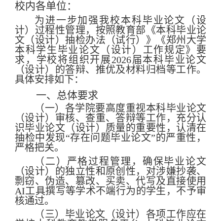
校内各单位：
为进一步加强我校本科毕业论文（设
计）过程性管理，按照教育部《本科毕业论
文（设计）抽检办法（试行）》《郑州大学
本科学生毕业论文（设计）工作规定》要
求，学校将组织开展
202
6
届本科毕业论文
（设计）的答辩、推优及材料归档等工作。
具体安排如下：
一、总体要求
（一）各学院要高度重视本科毕业论文
（设计）审核、查重、答辩等工作，充分认
识毕业论文（设计）质量的重要性，认清在
抽检中发现
“
存在问题毕业论文
”
的严重性，
严格把关。
（二）严格过程管理，确保毕业论文
（设计）的独立性和原创性，对涉嫌抄袭、
剽窃、伪造、篡改、买卖、代写及直接使用
AI
工具撰写等学术不端行为的学生，不予审
核通过。
（三）毕业论文（设计）各项工作应在