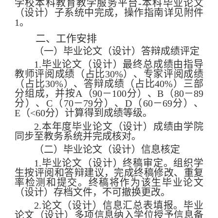
学校
本科
教育
教学服务平台
-
本科毕业论文
（设计）
子
系统中完成，操作指南
详
见附件
1
。
二、工作安排
（一）毕业论文（设计）答辩成绩评定
1.
毕业论文（设计）最终总成绩由指导
教师评阅成绩（占比
30%
）、专家评阅成绩
（占比
30%
）、答辩成绩（占比
40%
）三部
分组成，并按
A
（
90
－
100
分）、
B
（
80
－
89
分）、
C
（
70
－
79
分）、
D
（
60
－
69
分）、
E
（
<60
分）计算得到成绩等级。
2.
本年度毕业论文（设计）成绩
由学院
同步至教务系统
并完成核对。
（二）毕业论文（设计）信息核定
1.
毕业论文（设计）终稿审定。组织学
生按评阅和答辩建议，完成终稿修改、重复
率检测和提交。终稿将作为该生毕业论文
（设计）存档文件，不可撤换更改。
2.
论文（设计）信息汇总表填报。毕业
论文（设计）多项信息纳入学位授予信息备