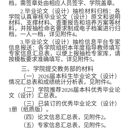
档，需签章处由相应人员签字、学院盖章。
2.
毕业论文（设计）抽检材料归档：各
学院认真审核毕业论文（设计）原文和说明
材料、支撑材料、查重报告和培养方案等材
料，并按抽检命名要求制成电子档案进行归
档，一人一档，详见附件
4
。
3.
毕业论文（设计）抽检信息平台专家
信息报送：各学院组织本年度指导教师填写
专家信息汇总表，以便上报抽检专家库，请
按模板要求准确填写，详见附件
5
。
三、学院提交教务部的材料
（一）
202
6
届本科生毕业论文（设计）
情况汇总表和成绩统计分析表，见附件
6
。
（二）学院推荐
202
6
届本科优秀毕业论
文（设计）汇总表
。
（三）已装订的优秀毕业论文（设计）
1
册（纸质版）
。
（四）论文信息汇总表，见附件
2
。
（五）专家信息汇总表，见附件
5
。