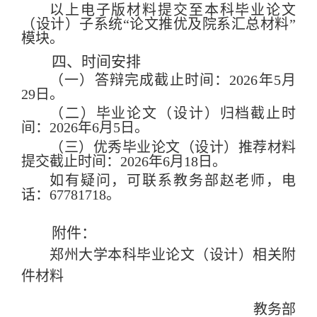
以上电子版材料提交至
本科毕业论文
（设计）子系统
“
论文推优及院系汇总材料
”
模块
。
四、时间安排
（一）答辩完成截止时间
：
202
6
年
5
月
29
日。
（二）毕业论文（设计）归档截止时
间：
202
6
年
6
月
5
日。
（三）优秀毕业论文（设计）推荐材料
提交截止时间：
202
6
年
6
月
18
日。
如有疑问，可联系教务部赵老师，电
话：
67781718
。
附件：
郑州大学本科毕业论文（设计）相关附
件材料
教务部