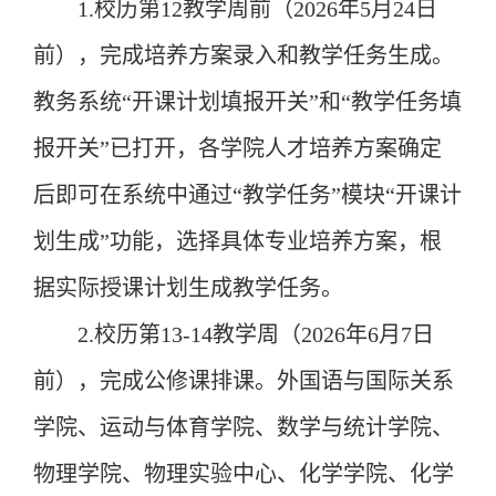
1.
校历第
1
2
教学周前（
202
6
年
5
月
24
日
前）
，
完成培养方案录入和教学任务生成。
教务系统
“
开课计划填报
开关
”
和
“
教学任务填
报
开关
”
已打开，各学院人才培养方案确定
后即可在系统
中通过
“
教学任务
”
模块
“
开课计
划生成
”
功能
，
选择具体专业培养方案，
根
据实际授课计划
生成教学任务。
2.
校历第
1
3
-1
4
教学周（
202
6
年
6
月
7
日
前），完成公修课排课。外国语与国际关系
学院、
运动与
体育学院、数学与统计学院、
物理学院、物理实验中心、化学学院、化学