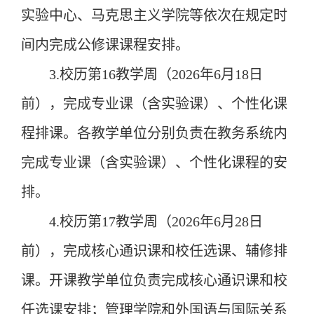
实验中心、马克思主义学院等依次在规定时
间内完成公修课课程安排。
3.
校历第
1
6
教学周（
202
6
年
6
月
18
日
前），完成专业课
（含实验课）、个性化课
程
排课。各教学单位分别负责在
教务系统
内
完成专业课
（含实验课）、个性化
课程
的
安
排。
4.
校历第
1
7
教学周（
202
6
年
6
月
28
日
前），完成
核心通识课和
校任选课
、
辅修排
课。开课教学单位负责完成
核心通识课和
校
任选课安排
；
管理学院
和外国语与国际关系