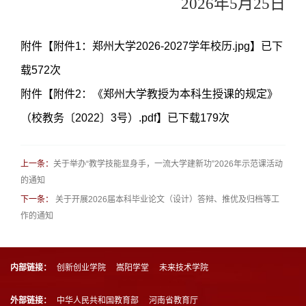
202
6
年
5
月
25
日
附件【
附件1：郑州大学2026-2027学年校历.jpg
】已下
载
572
次
附件【
附件2：《郑州大学教授为本科生授课的规定》
（校教务〔2022〕3号）.pdf
】已下载
179
次
上一条：
关于举办“教学技能显身手，一流大学建新功”2026年示范课活动
的通知
下一条：
关于开展2026届本科毕业论文（设计）答辩、推优及归档等工
作的通知
内部链接：
创新创业学院
嵩阳学堂
未来技术学院
外部链接：
中华人民共和国教育部
河南省教育厅