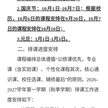
2.
国庆
节：
10
月
1日-
10
月
7
日；根据校
历，
10
月
6
日的课程安排在
9
月
20
日
，
10
月
7
日的课程安排在
10
月
10
日；
3.
元旦
：
1
月
1
日
-
1
月
3
日。
二、排课进度安排
课程编排总体遵循
“
公修课优先
，
专业
课
（含实验课）、个性化课程
其次
，核心通
识课、
校任选课
、
辅修最后
”
的原则。
202
6
-
202
7
学年第
一
学期（
秋
季学期）排课工作进
度安排如下：