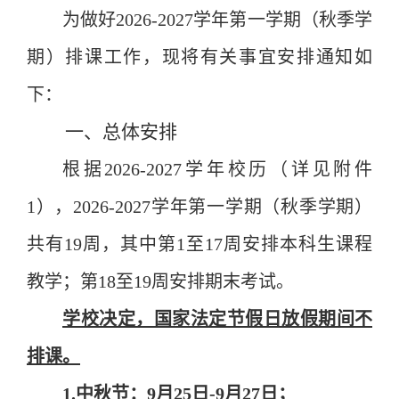
为做好
202
6
-202
7
学年第
一
学期（
秋
季学
期）排课工作，现将有关事宜安排通知如
下
：
一、总体安排
根据
202
6
-202
7
学年校历（
详见
附件
1
），
202
6
-202
7
学年第
一
学期（
秋
季学期）
共有
19
周，其中第
1
至
1
7
周安排本科生课程
教学；第
1
8
至
1
9
周安排期末考试。
学校决定，国家法定节假日放假期间不
排课。
1.
中秋
节：
9
月
25
日
-
9
月
27
日；