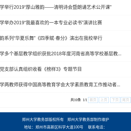
学举行2019“厚山雅韵——清明诗会暨朗诵艺术公开课”
学举办2019“我最喜欢的一本专业必读书”演讲比赛
韵系列“华夏乐舞”《四季赋·春分》演出在我校举行
学多个基层教学组织获批2018年度河南省高等学校基层教...
党支部认真组织收看《榜样3》专题节目
学两教师获得中国高等教育学会大学素质教育工作推动者...
共10条 1/1
首页
上页
下页
尾页
郑州大学教务部版权所有 郑州大学教务部制作维护
地址：郑州市高新区科学大道100号 联系电话：