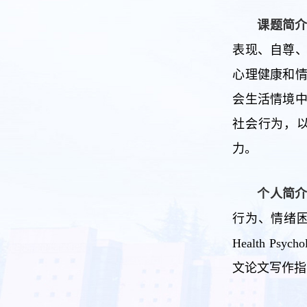
课题简
表现、自尊
心理健康和
会生活情境
社会行为，
力。
个人简
行为、情绪困扰等
Health P
文论文写作指