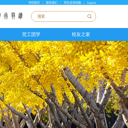
学校首页
|
联系我们
|
师生诉求信箱
|
English
党工团学
校友之家