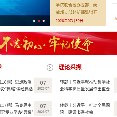
学院联合校办支部、统
战部支部赴新郑监狱开...
2
2026年07月30日
养
理论采撷
07
第118期】思想政治
转载丨习近平就推动哲学社
办“典耀”读经典活
2026/07
会科学高质量发展作出重要
指示
07
第117期】马克思主
转载丨习近平：推动全民阅
究专业举办“典耀”
2026/07
读，建设书香社会
动