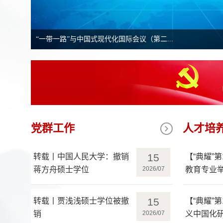
学院联合校办支部、统战部支部赴新郑监狱开...
党群工作
人才培
15
转载丨中国人民大学：撤销
【“典耀”
蒋方舟硕士学位
2026/07
教育专业举
动
15
转载丨贾浅浅硕士学位被撤
【“典耀”
销
2026/07
义中国化研
读经典活