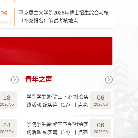
09
马克思主义学院2026年博士招生综合考核
（补充报名）笔试考核地点
026/06
青年之声
18
06
学院学生暑假“三下乡”社会实
2026/05
践活动·纪实篇（17）丨点亮
2026/08
河南，艺润乡根——艺绘乡
土画卷，文筑振兴根基
24
06
学院学生暑假“三下乡”社会实
2026/04
践活动·纪实篇（14）丨点亮
2026/08
河南，青耘乡野——党建引