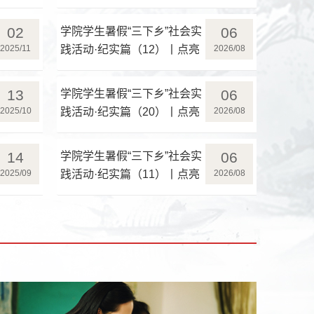
领兴共富，云端助农启新程
02
06
学院学生暑假“三下乡”社会实
2025/11
践活动·纪实篇（12）丨点亮
2026/08
河南，乡野启兴——党建铸
魂兴农坊，稻果铺就共富途
13
06
学院学生暑假“三下乡”社会实
2025/10
践活动·纪实篇（20）丨点亮
2026/08
河南，河洛溯源——寻脉三
江水 ，解码共生源
14
06
学院学生暑假“三下乡”社会实
2025/09
践活动·纪实篇（11）丨点亮
2026/08
河南，扎根乡野——深入基
层听民声，乡村振兴见实效