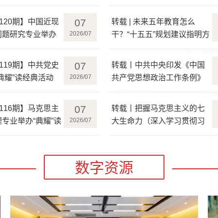
07
第120期】中国近现
转载 | 未来五年教育怎么
问题研究专业举办
2026/07
干？“十五五”规划建议指明方
经典活动
向
07
第119期】中共党史
转载丨中共中央印发《中国
典耀”读经典活动
2026/07
共产党思想政治工作条例》
07
第116期】马克思主
转载丨把握马克思主义的七
专业举办“典耀”读
2026/07
大生命力（深入学习贯彻习
近平新时代中国特色社会主
义思想）
数字资源