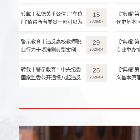
15
转载丨私德关乎公信，“车位
【“典耀”
门”值得所有党员干部引以为
2026/07
代史基本
鉴
“典耀”读
29
警示教育丨违反高校教师职
【“典耀”
业行为十项准则典型案例
2026/04
专业举办“
25
转载丨警示教育：中央纪委
【“典耀”
国家监委公开通报八起违反
2026/04
义基本原理
中央八项规定精神典型问题
经典活动