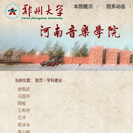
/
/
本院概况
院系动态
当前位置：
首页
>
学科建设
· 谢俊武
· 马国伟
· 隋郁
· 王希丹
· 王冲
· 蒋冰冰
· 李小妹